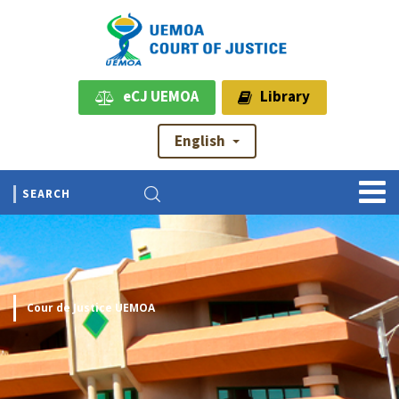
eCJ UEMOA
Library
English
Cour de Justice UEMOA