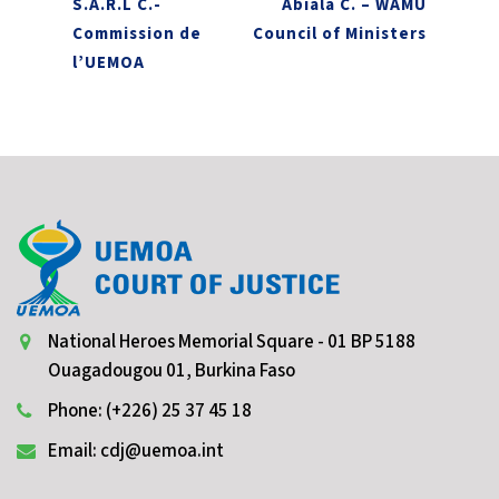
S.A.R.L C.-
Abiala C. – WAMU
Commission de
Council of Ministers
l’UEMOA
National Heroes Memorial Square - 01 BP 5188
Ouagadougou 01, Burkina Faso
Phone: (+226) 25 37 45 18
Email: cdj@uemoa.int