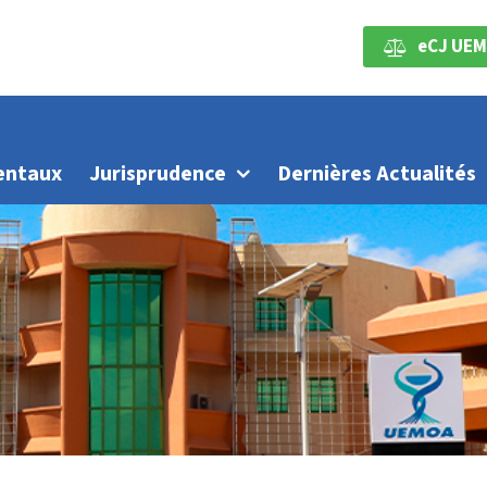
eCJ UEM
entaux
Jurisprudence
Dernières Actualités