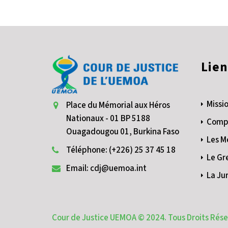
Lien
Missio
Place du Mémorial aux Héros
Nationaux - 01 BP 5188
Compé
Ouagadougou 01, Burkina Faso
Les M
Téléphone: (+226) 25 37 45 18
Le Gr
Email: cdj@uemoa.int
La Ju
Cour de Justice UEMOA © 2024. Tous Droits Rés